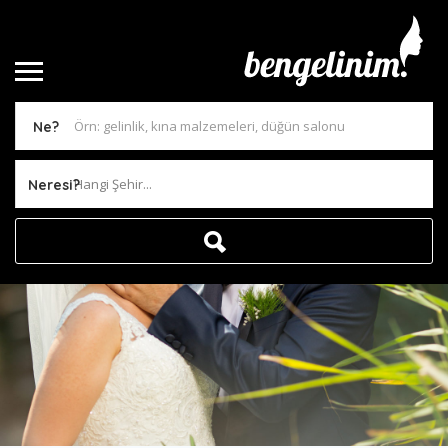
Ne?
Hangi Şehir...
Neresi?