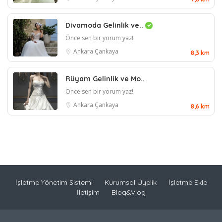
Divamoda Gelinlik ve..
Önce sen bir yorum yaz!
Ankara
Çankaya
8,3 km
Rüyam Gelinlik ve Mo..
Önce sen bir yorum yaz!
Ankara
Çankaya
8,6 km
İşletme Yönetim Sistemi
Kurumsal Üyelik
İşletme Ekle
İletişim
Blog&Vlog