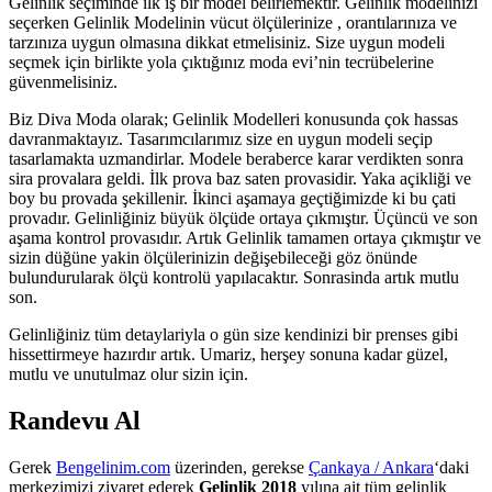
Gelinlik seçiminde ilk iş bir model belirlemektir. Gelinlik modelinizi
seçerken Gelinlik Modelinin vücut ölçülerinize , orantılarınıza ve
tarzınıza uygun olmasına dikkat etmelisiniz. Size uygun modeli
seçmek için birlikte yola çıktığınız moda evi’nin tecrübelerine
güvenmelisiniz.
Biz Diva Moda olarak; Gelinlik Modelleri konusunda çok hassas
davranmaktayız. Tasarımcılarımız size en uygun modeli seçip
tasarlamakta uzmandirlar. Modele beraberce karar verdikten sonra
sira provalara geldi. İlk prova baz saten provasidir. Yaka açikliği ve
boy bu provada şekillenir. İkinci aşamaya geçtiğimizde ki bu çati
provadır. Gelinliğiniz büyük ölçüde ortaya çıkmıştır. Üçüncü ve son
aşama kontrol provasıdır. Artık Gelinlik tamamen ortaya çıkmıştır ve
sizin düğüne yakin ölçülerinizin değişebileceği göz önünde
bulundurularak ölçü kontrolü yapılacaktır. Sonrasinda artık mutlu
son.
Gelinliğiniz tüm detaylariyla o gün size kendinizi bir prenses gibi
hissettirmeye hazırdır artık. Umariz, herşey sonuna kadar güzel,
mutlu ve unutulmaz olur sizin için.
Randevu Al
Gerek
Bengelinim.com
üzerinden, gerekse
Çankaya / Ankara
‘daki
merkezimizi ziyaret ederek
Gelinlik 2018
yılına ait tüm gelinlik