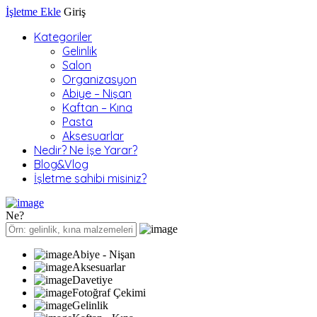
İşletme Ekle
Giriş
Kategoriler
Gelinlik
Salon
Organizasyon
Abiye – Nişan
Kaftan – Kına
Pasta
Aksesuarlar
Nedir? Ne İşe Yarar?
Blog&Vlog
İşletme sahibi misiniz?
Ne?
Abiye - Nişan
Aksesuarlar
Davetiye
Fotoğraf Çekimi
Gelinlik