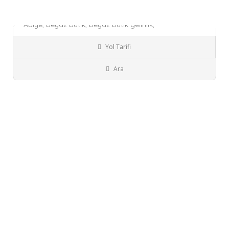
Beyaz Butik Nilüfer ..
Abiye,
beyaz butik,
beyaz butik gelinlik,
Şuanda Kapalı!
Yol Tarifi
Bursa
Nilüfer
Gelinlik
Ara