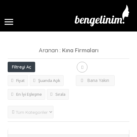
Aranan :
Kına
Firmaları
Filtreyi Aç
Bana Yakın
Fiyat
Şuanda Açık
En İyi Eşleşme
Sırala
Akay Gelinlik Muratp..
akay,
akay antalya,
akay gelinlik gelinlik,