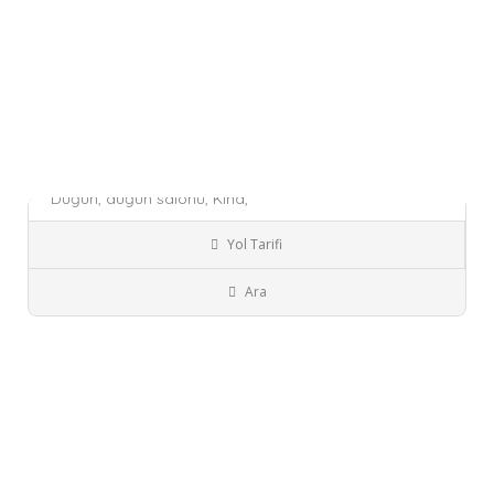
₺₺
₺₺
Garden Açelya Kır Dü..
Düğün,
düğün salonu,
Kına,
Şuanda Kapalı!
Yol Tarifi
Aydın
Salon
Ara