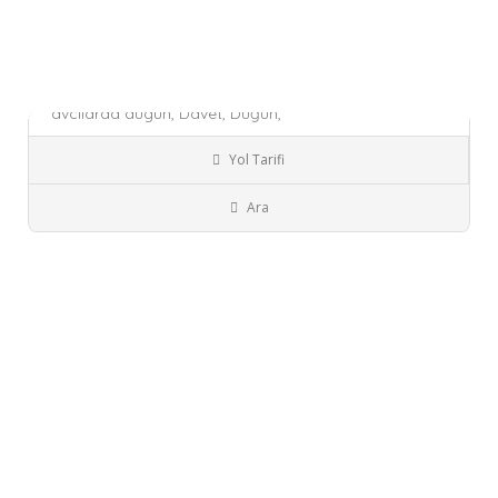
₺₺
₺₺
Deniz Düğün Davet Sa..
avcilarda dugun,
Davet,
Düğün,
Şuanda Kapalı!
Yol Tarifi
İstanbul
Organizasyon
Ara