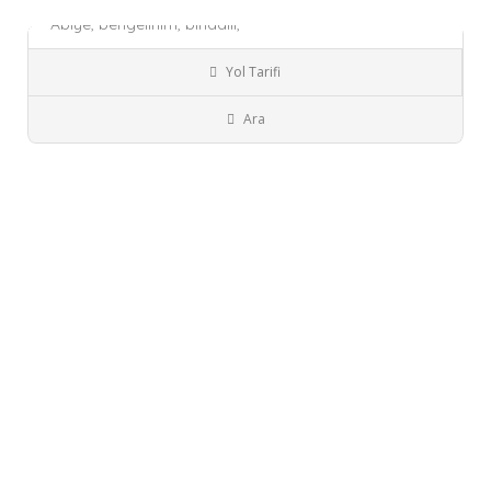
Abiye,
bengelinim,
bindallı,
Şuanda Kapalı!
Yol Tarifi
Bornova
İzmir
Gelinlik
Ara