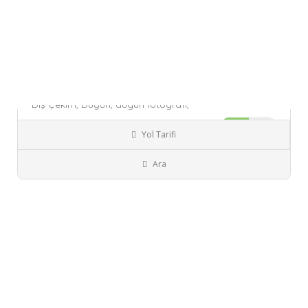
Düğün Hikayem..
Dış Çekim,
Düğün,
dugun fotografi,
3.0
Şuanda Kapalı!
Yol Tarifi
İzmit
Kocaeli
Fotoğraf Çekimi
Ara