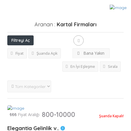
Aranan :
Kartal
Firmaları
Filtreyi Aç
Bana Yakın
Fiyat
Şuanda Açık
En İyi Eşleşme
Sırala
800-10000
₺
₺₺₺
Fiyat Aralığı
Şuanda Kapalı!
Elegantia Gelinlik v..