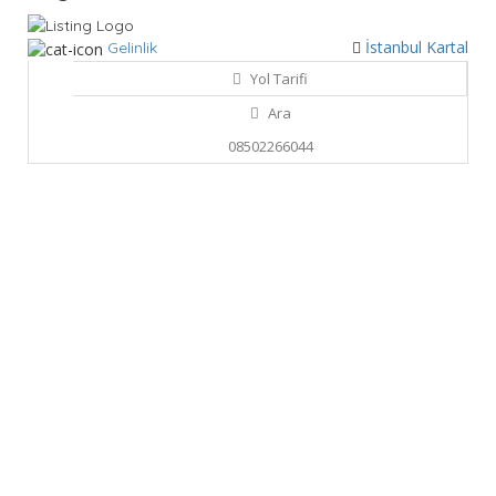
İstanbul
Kartal
Gelinlik
Yol Tarifi
Ara
08502266044