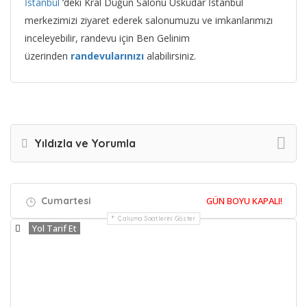
İstanbul
‘deki Kral Düğün Salonu Üsküdar İstanbul
merkezimizi ziyaret ederek salonumuzu ve imkanlarımızı
inceleyebilir, randevu için Ben Gelinim
üzerinden
randevularınızı
alabilirsiniz.
Yıldızla ve Yorumla
Cumartesi
GÜN BOYU KAPALI!
Çalışma Saatlerini Göster
Yol Tarif Et