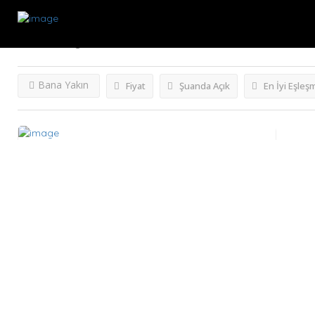
Aranan :
İyi Düşünün Sonra Karar Verin.
Firmaları
Bana Yakın
Fiyat
Şuanda Açık
En İyi Eşleş
GÜN BOYU KAPALI!