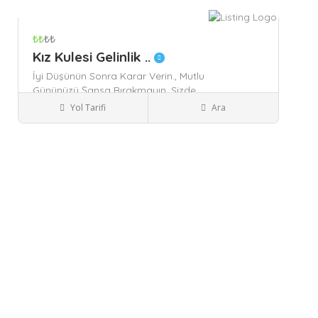
₺₺
₺₺
Kız Kulesi Gelinlik ..
İyi Düşünün Sonra Karar Verin.,
Mutlu
Gününüzü Şansa Bırakmayın. Sizde
Gönül Rahatlığı ile Kendinizi
Yol Tarifi
Ara
Adıyaman
Profesyonel Ellere Bırakın,
Abiye - Nişan
Unutmayın'ki Bir Kere Evleneceksiniz
ve Dönüşü Olmayacak O Mutlu
Gününüzün
Kaydet