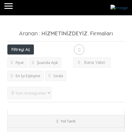
Aranan :
HİZMETİNİZDEYİZ.
Firmaları
Filtreyi Aç
Bana Yakın
Fiyat
Şuanda Açık
En İyi Eşleşme
Sırala
Masal Düğün Salonu K..
Düğün,
GÜNLERİNİZDE,
HİZMETİNİZDEYİZ.,
Şuanda Kapalı!
Yol Tarifi
Ankara
Keçiören
Salon