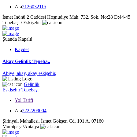
Ara
2126032115
İsmet İnönü 2 Caddesi Hoşnudiye Mah. 732. Sok. No:28 D:44-45
Tepebaşı / Eskişehir
Şuanda Kapalı!
Kaydet
Akay Gelinlik Tepeba..
Abiye,
akay,
akay eskişehir,
Gelinlik
Eskişehir
Tepebaşı
Yol Tarifi
Ara
2222209004
Şirinyalı Mahallesi, İsmet Gökşen Cd. 101 A, 07160
Muratpaşa/Antalya