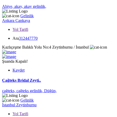
Abiye,
akay,
akay gelinlik,
Gelinlik
Ankara
Çankaya
Yol Tarifi
Ara
312447770
Kazlıçeşme Balıklı Yolu No:4 Zeytinburnu / İstanbul
Şuanda Kapalı!
Kaydet
Çağteks Bridal Zeyti..
çağteks,
çağteks gelinlik,
Düğün,
Gelinlik
İstanbul
Zeytinburnu
Yol Tarifi