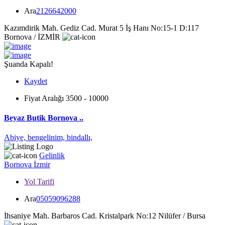
Ara
2126642000
Kazımdirik Mah. Gediz Cad. Murat 5 İş Hanı No:15-1 D:117
Bornova / İZMİR
Şuanda Kapalı!
Kaydet
Fiyat Aralığı
3500 - 10000
Beyaz Butik Bornova ..
Abiye,
bengelinim,
bindallı,
Gelinlik
Bornova
İzmir
Yol Tarifi
Ara
05059096288
İhsaniye Mah. Barbaros Cad. Kristalpark No:12 Nilüfer / Bursa