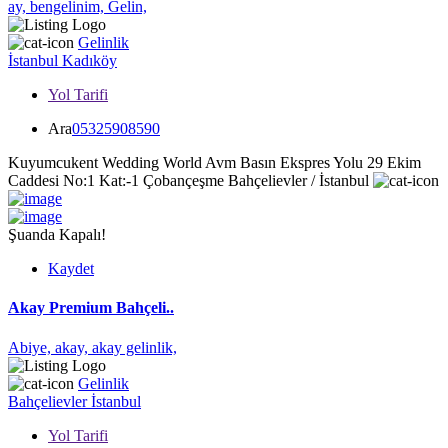
ay,
bengelinim,
Gelin,
Gelinlik
İstanbul
Kadıköy
Yol Tarifi
Ara
05325908590
Kuyumcukent Wedding World Avm Basın Ekspres Yolu 29 Ekim
Caddesi No:1 Kat:-1 Çobançeşme Bahçelievler / İstanbul
Şuanda Kapalı!
Kaydet
Akay Premium Bahçeli..
Abiye,
akay,
akay gelinlik,
Gelinlik
Bahçelievler
İstanbul
Yol Tarifi