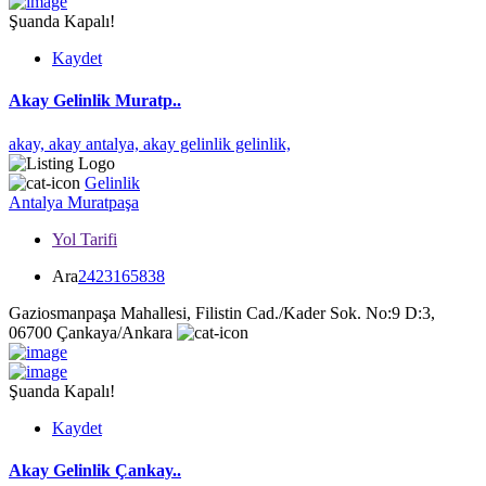
Şuanda Kapalı!
Kaydet
Akay Gelinlik Muratp..
akay,
akay antalya,
akay gelinlik gelinlik,
Gelinlik
Antalya
Muratpaşa
Yol Tarifi
Ara
2423165838
Gaziosmanpaşa Mahallesi, Filistin Cad./Kader Sok. No:9 D:3,
06700 Çankaya/Ankara
Şuanda Kapalı!
Kaydet
Akay Gelinlik Çankay..