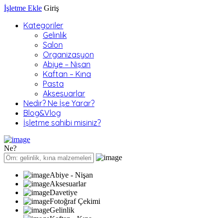
İşletme Ekle
Giriş
Kategoriler
Gelinlik
Salon
Organizasyon
Abiye – Nişan
Kaftan – Kına
Pasta
Aksesuarlar
Nedir? Ne İşe Yarar?
Blog&Vlog
İşletme sahibi misiniz?
Ne?
Abiye - Nişan
Aksesuarlar
Davetiye
Fotoğraf Çekimi
Gelinlik