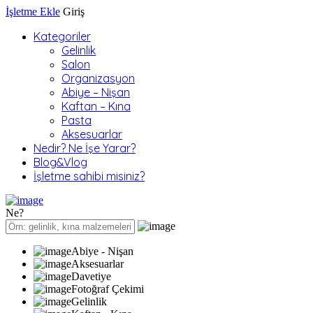
İşletme Ekle
Giriş
Kategoriler
Gelinlik
Salon
Organizasyon
Abiye – Nişan
Kaftan – Kına
Pasta
Aksesuarlar
Nedir? Ne İşe Yarar?
Blog&Vlog
İşletme sahibi misiniz?
Ne?
Abiye - Nişan
Aksesuarlar
Davetiye
Fotoğraf Çekimi
Gelinlik