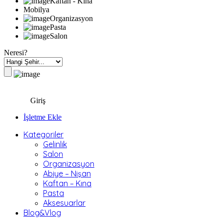
Kaftan - Kına
Mobilya
Organizasyon
Pasta
Salon
Neresi?
Giriş
İşletme Ekle
Kategoriler
Gelinlik
Salon
Organizasyon
Abiye – Nişan
Kaftan – Kına
Pasta
Aksesuarlar
Blog&Vlog