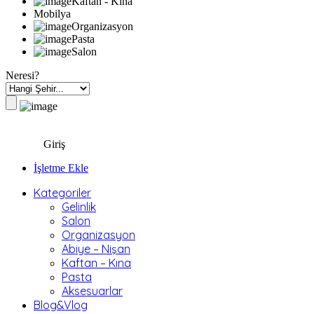
Kaftan - Kına
Mobilya
Organizasyon
Pasta
Salon
Neresi?
Giriş
İşletme Ekle
Kategoriler
Gelinlik
Salon
Organizasyon
Abiye – Nişan
Kaftan – Kına
Pasta
Aksesuarlar
Blog&Vlog