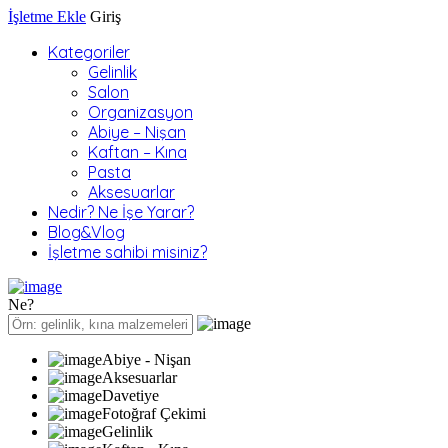
İşletme Ekle
Giriş
Kategoriler
Gelinlik
Salon
Organizasyon
Abiye – Nişan
Kaftan – Kına
Pasta
Aksesuarlar
Nedir? Ne İşe Yarar?
Blog&Vlog
İşletme sahibi misiniz?
Ne?
Abiye - Nişan
Aksesuarlar
Davetiye
Fotoğraf Çekimi
Gelinlik