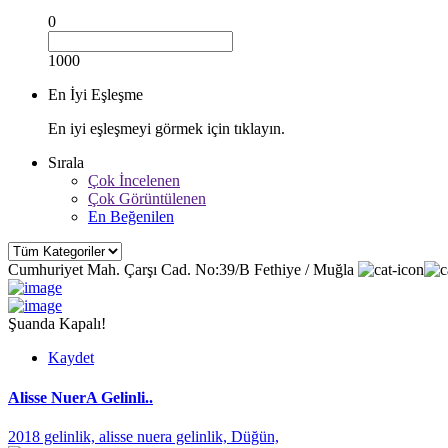
0
1000
En İyi Eşleşme
En iyi eşleşmeyi görmek için tıklayın.
Sırala
Çok İncelenen
Çok Görüntülenen
En Beğenilen
Cumhuriyet Mah. Çarşı Cad. No:39/B Fethiye / Muğla
Şuanda Kapalı!
Kaydet
Alisse NuerA Gelinli..
2018 gelinlik,
alisse nuera gelinlik,
Düğün,