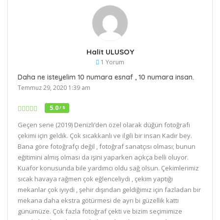
Halit ULUSOY
1 Yorum
Daha ne isteyelim 10 numara esnaf , 10 numara insan.
Temmuz 29, 2020 1:39 am
5.0
/ 5
Geçen sene (2019) Denizli’den özel olarak düğün fotoğrafı
çekimi için geldik. Çok sıcakkanlı ve ilgili bir insan Kadir bey.
Bana göre fotoğrafçı değil , fotoğraf sanatçısı olması; bunun
eğitimini almış olması da işini yaparken açıkça belli oluyor.
Kuafor konusunda bile yardımcı oldu sağ olsun. Çekimlerimiz
sıcak havaya rağmen çok eğlenceliydi , çekim yaptığı
mekanlar çok iyiydi , şehir dışından geldiğimiz için fazladan bir
mekana daha ekstra götürmesi de ayrı bi güzellik kattı
günümüze. Çok fazla fotoğraf çekti ve bizim seçimimize