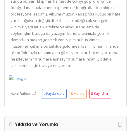
sundu bunları. Ekipman kalitesi de çok iyi go pro, dron ve
fotoğraf makinaları hem klip hem de fotoğraflar için oldukça
profesyonel seçilmiş. Albümümüzün kapağında küçük bir hata
vardı sağolsun değiştirdi , klibimizin müziği çok sert geldi
klibimizi yeni müzikle tekrar yeniledi. Kendisine de
söylemiştim buraya da yazayım kendi aracimizla gelinlik
damatlikla mekan gezmek zor , vip minubus alması ,
müşterileri çekime bu şekilde götürmesi lazım ; umarım ileride
alır :)) Çok fazla uzattım ama güzel yorumları hakediyor. daha
ne isteyelim 10 numara esnaf , 10 numara insan. Şiddetle
çekimleriniz için tavsiye ediyorum.
Fayda dolu
Harika
Bayıldım
Nasıl Buldun ...?
Yıldızla ve Yorumla