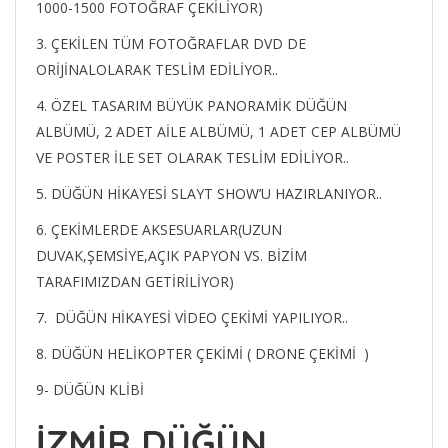
1000-1500 FOTOĞRAF ÇEKİLİYOR)
3. ÇEKİLEN TÜM FOTOĞRAFLAR DVD DE
ORİJİNALOLARAK TESLİM EDİLİYOR..
4. ÖZEL TASARIM BÜYÜK PANORAMİK DÜĞÜN
ALBÜMÜ, 2 ADET AİLE ALBÜMÜ, 1 ADET CEP ALBÜMÜ
VE POSTER İLE SET OLARAK TESLİM EDİLİYOR..
5. DÜĞÜN HİKAYESİ SLAYT SHOW’U HAZIRLANIYOR..
6. ÇEKİMLERDE AKSESUARLAR(UZUN
DUVAK,ŞEMSİYE,AÇIK PAPYON VS. BİZİM
TARAFIMIZDAN GETİRİLİYOR)
7. DÜĞÜN HİKAYESİ VİDEO ÇEKİMİ YAPILIYOR..
8. DÜĞÜN HELİKOPTER ÇEKİMİ ( DRONE ÇEKİMİ )
9- DÜĞÜN KLİBİ
İZMİR DÜĞÜN