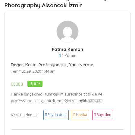
Photography Alsancak İzmir
Fatma Keman
1 Yorum
Değer, Kalite, Profesyonellik, Yanıt verme
Temmuz 29, 2020 1:44 am
5.0
/ 5
Harika bir çekimdi, tüm çekim süresince titizlikle ve
profesyonelce ilgilenirdi, emeğinize sağlık👏🏻👏🏻
Fayda dolu
Harika
Bayıldım
Nasıl Buldun ...?